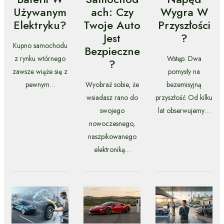
Używanym
Ach: Czy
Wygra W
Elektryku?
Twoje Auto
Przyszłości
Jest
?
Kupno samochodu
Bezpieczne
z rynku wtórnego
Wstęp: Dwa
?
zawsze wiąże się z
pomysły na
pewnym…
Wyobraź sobie, że
bezemisyjną
wsiadasz rano do
przyszłość Od kilku
swojego
lat obserwujemy…
nowoczesnego,
naszpikowanego
elektroniką…