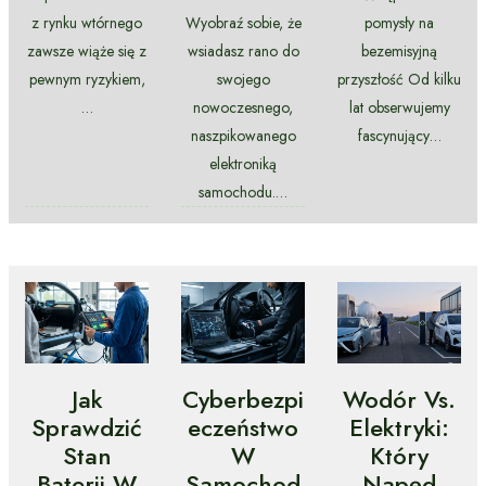
z rynku wtórnego
Wyobraź sobie, że
pomysły na
zawsze wiąże się z
wsiadasz rano do
bezemisyjną
pewnym ryzykiem,
swojego
przyszłość Od kilku
…
nowoczesnego,
lat obserwujemy
naszpikowanego
fascynujący…
elektroniką
samochodu.…
Jak
Cyberbezpi
Wodór Vs.
Sprawdzić
Eczeństwo
Elektryki:
Stan
W
Który
Baterii W
Samochod
Napęd