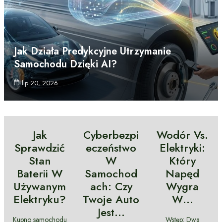
Jak Działa Predykcyjne Utrzymanie
Samochodu Dzięki AI?
lip 20, 2026
Jak
Cyberbezpi
Wodór Vs.
Sprawdzić
Eczeństwo
Elektryki:
Stan
W
Który
Baterii W
Samochod
Napęd
Używanym
Ach: Czy
Wygra
Elektryku?
Twoje Auto
W…
Jest…
Kupno samochodu
Wstęp: Dwa