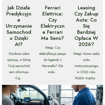
Jak Działa
Ferrari
Leasing
Predykcyjn
Elettrica:
Czy Zakup
E
Czy
Auta: Co
Utrzymanie
Elektryczn
Się
Samochod
E Ferrari
Bardziej
U Dzięki
Ma Sens?
Opłaca W
AI?
2026?
Wstęp: Czy
Wyobraź sobie
elektryfikacja pasuje
Wstęp: Nowe realia
sytuację, w której
do legendy z
rynku
Twój samochód
Maranello? Dla
motoryzacyjnego
sam informuje
wielu…
w 2026 roku
Cię…
Wybór między…