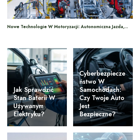
Nowe Technologie W Motoryzacji: Autonomiczna Jazda,…
Cyberbezpiecze
Ństwo W
Jak Sprawdzić
Samochodach:
Stan Baterii W
Czy Twoje Auto
Używanym
Jest
Elektryku?
Bezpieczne?