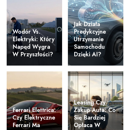
Jak Działa
Wodór Vs.
Predykcyjne
Elektryki: Który
Utrzymanie
Napęd Wygra
Samochodu
W Przyszłości?
Dzięki AI?
Leasing Czy
Ferrari Elettrica:
Zakup Auta: Co
Czy Elektryczne
Się Bardziej
Ferrari Ma
Opłaca W