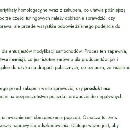
rtyfikaty homologacyjne wraz z zakupem, co ułatwia późniejszą
borze części tuningowych należy dokładnie sprawdzić, czy
 prawa, ale przede wszystkim odpowiedzialnego podejścia do
 dla entuzjastów modyfikacji samochodów. Proces ten zapewnia,
wa i emisji
, co jest istotne zarówno dla producentów, jak i
alne do użytku na drogach publicznych, co oznacza, że instalują
atego przed zakupem warto sprawdzić, czy
produkt ma
nąć na bezpieczeństwo pojazdu i prowadzić do negatywnych
ć unieważnieniem ubezpieczenia pojazdu. Oznacza to, że w
oszty naprawy lub odszkodowania. Dlatego ważne jest, aby