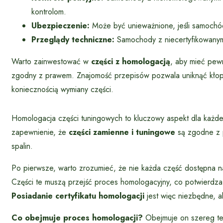
kontrolom.
Ubezpieczenie:
Może być unieważnione, jeśli samochó
Przeglądy techniczne:
Samochody z niecertyfikowanym
Warto zainwestować w
części z homologacją
, aby mieć pewn
zgodny z prawem. Znajomość przepisów pozwala uniknąć kłop
koniecznością wymiany części.
Homologacja części tuningowych to kluczowy aspekt dla każde
zapewnienie, że
części zamienne i tuningowe
są zgodne z p
spalin.
Po pierwsze, warto zrozumieć, że nie każda część dostępna n
Części te muszą przejść proces homologacyjny, co potwierd
Posiadanie certyfikatu homologacji
jest więc niezbędne, a
Co obejmuje proces homologacji?
Obejmuje on szereg tes