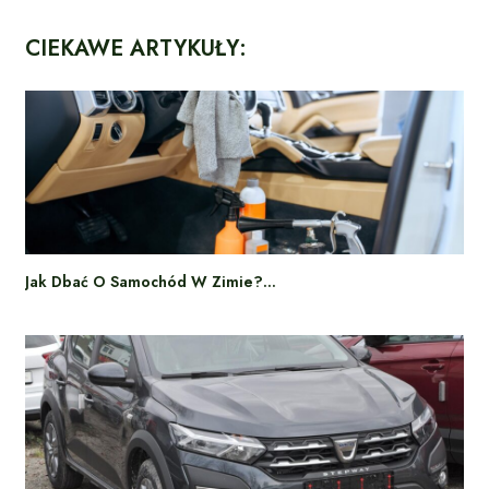
CIEKAWE ARTYKUŁY:
Jak Dbać O Samochód W Zimie?…