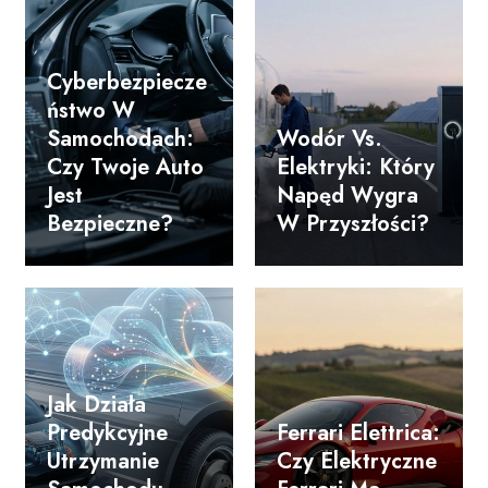
Cyberbezpiecze
Ństwo W
Samochodach:
Wodór Vs.
Czy Twoje Auto
Elektryki: Który
Jest
Napęd Wygra
Bezpieczne?
W Przyszłości?
Jak Działa
Predykcyjne
Ferrari Elettrica:
Utrzymanie
Czy Elektryczne