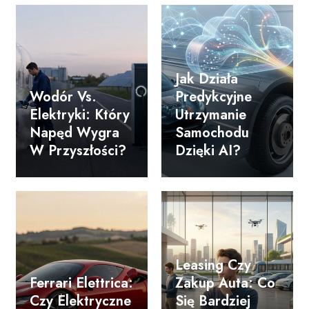
Jak Działa
Wodór Vs.
Predykcyjne
Elektryki: Który
Utrzymanie
Napęd Wygra
Samochodu
W Przyszłości?
Dzięki AI?
Leasing Czy
Ferrari Elettrica:
Zakup Auta: Co
Czy Elektryczne
Się Bardziej