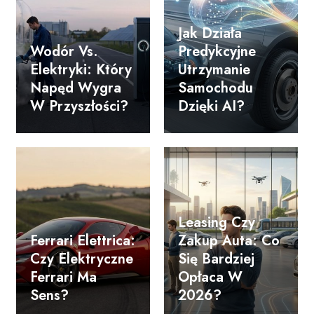
Jak Działa
Wodór Vs.
Predykcyjne
Elektryki: Który
Utrzymanie
Napęd Wygra
Samochodu
W Przyszłości?
Dzięki AI?
Leasing Czy
Ferrari Elettrica:
Zakup Auta: Co
Czy Elektryczne
Się Bardziej
Ferrari Ma
Opłaca W
Sens?
2026?