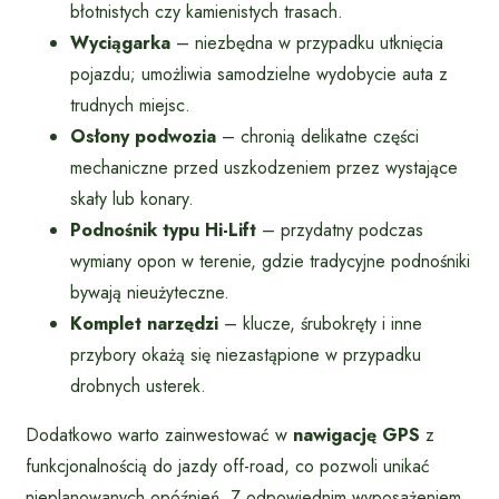
błotnistych czy kamienistych trasach.
Wyciągarka
– niezbędna w przypadku utknięcia
pojazdu; umożliwia samodzielne wydobycie auta z
trudnych miejsc.
Osłony podwozia
– chronią delikatne części
mechaniczne przed uszkodzeniem przez wystające
skały lub konary.
Podnośnik typu Hi-Lift
– przydatny podczas
wymiany opon w terenie, gdzie tradycyjne podnośniki
bywają nieużyteczne.
Komplet narzędzi
– klucze, śrubokręty i inne
przybory okażą się niezastąpione w przypadku
drobnych usterek.
Dodatkowo warto zainwestować w
nawigację GPS
z
funkcjonalnością do jazdy off-road, co pozwoli unikać
nieplanowanych opóźnień. Z odpowiednim wyposażeniem