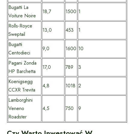
Bugatti La
18,7
1500
1
Voiture Noire
Rolls-Royce
13,0
453
1
Sweptail
Bugatti
9,0
1600
10
Centodieci
Pagani Zonda
17,0
789
3
HP Barchetta
Koenigsegg
4,8
1018
2
CCXR Trevita
Lamborghini
Veneno
4,5
750
9
Roadster
Czy Warto Inwestować W