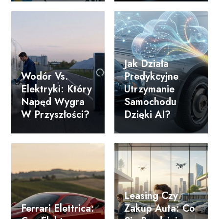
Jak Działa
Wodór Vs.
Predykcyjne
Elektryki: Który
Utrzymanie
Napęd Wygra
Samochodu
W Przyszłości?
Dzięki AI?
Leasing Czy
Ferrari Elettrica:
Zakup Auta: Co