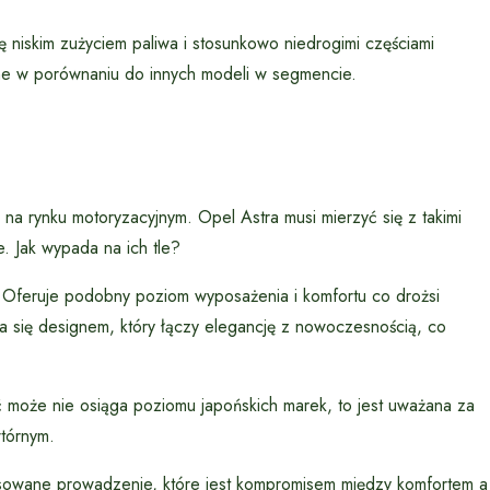
 niskim zużyciem paliwa i stosunkowo niedrogimi częściami
yjne w porównaniu do innych modeli w segmencie.
na rynku motoryzacyjnym. Opel Astra musi mierzyć się z takimi
. Jak wypada na ich tle?
. Oferuje podobny poziom wyposażenia i komfortu co drożsi
ia się designem, który łączy elegancję z nowoczesnością, co
 może nie osiąga poziomu japońskich marek, to jest uważana za
wtórnym.
alansowane prowadzenie, które jest kompromisem między komfortem a