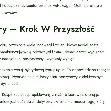
d Focus czy tak komfortowa jak Volkswagen Golf, ale oferuje
kierowców.
ry – Krok W Przyszłość
ku, przyniosła wiele innowacji i zmian. Nowy model został
harakteryzującą się odważnymi liniami i dynamicznym wyglądem.
y nadaje autu nowoczesny i wyrazisty wygląd.
adzenie wersji hybrydowej typu plug-in. To odpowiedź na rosnące
zacji. Hybryda plug-in łączy silnik benzynowy z elektrycznym,
h dystansach.
Kokpit został zaprojektowany z myślą o kierowcy, oferując
ementem jest duży ekran dotykowy systemu multimedialnego, który