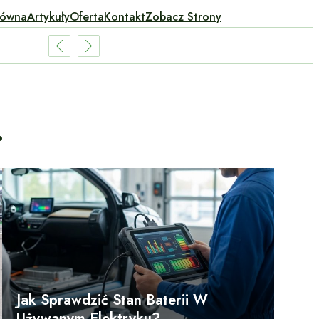
łówna
Artykuły
Oferta
Kontakt
Zobacz Strony
.
Jak Sprawdzić Stan Baterii W
Używanym Elektryku?