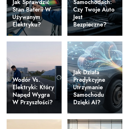
Jak Sprawdzić
Samochodach:
Stan Baterii W
Czy Twoje Auto
Używanym
Jest
Elektryku?
Bezpieczne?
Jak Działa
Wodór Vs.
Predykcyjne
Elektryki: Który
Utrzymanie
Napęd Wygra
Samochodu
W Przyszłości?
Dzięki AI?