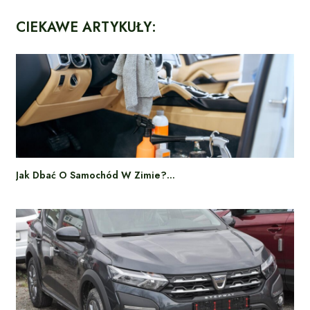
CIEKAWE ARTYKUŁY:
Jak Dbać O Samochód W Zimie?…