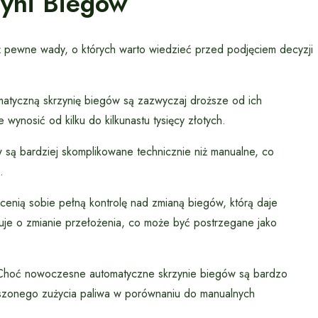
yni Biegów
ż pewne wady, o których warto wiedzieć przed podjęciem decyzji
yczną skrzynię biegów są zazwyczaj droższe od ich
ynosić od kilku do kilkunastu tysięcy złotych.
są bardziej skomplikowane technicznie niż manualne, co
.
cenią sobie pełną kontrolę nad zmianą biegów, którą daje
uje o zmianie przełożenia, co może być postrzegane jako
hoć nowoczesne automatyczne skrzynie biegów są bardzo
kszonego zużycia paliwa w porównaniu do manualnych