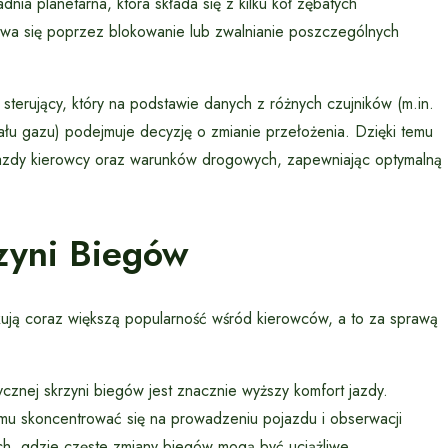
ia planetarna, która składa się z kilku kół zębatych
ywa się poprzez blokowanie lub zwalnianie poszczególnych
terujący, który na podstawie danych z różnych czujników (m.in.
dału gazu) podejmuje decyzję o zmianie przełożenia. Dzięki temu
jazdy kierowcy oraz warunków drogowych, zapewniając optymalną
zyni Biegów
ją coraz większą popularność wśród kierowców, a to za sprawą
cznej skrzyni biegów jest znacznie wyższy komfort jazdy.
 mu skoncentrować się na prowadzeniu pojazdu i obserwacji
ch, gdzie częste zmiany biegów mogą być uciążliwe.