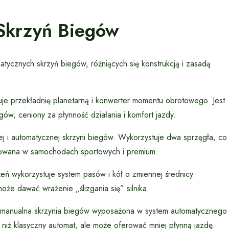
Skrzyń Biegów
atycznych skrzyń biegów, różniących się konstrukcją i zasadą
e przekładnię planetarną i konwerter momentu obrotowego. Jest
gów, ceniony za płynność działania i komfort jazdy.
j i automatycznej skrzyni biegów. Wykorzystuje dwa sprzęgła, co
osowana w samochodach sportowych i premium.
eń wykorzystuje system pasów i kół o zmiennej średnicy.
że dawać wrażenie „ślizgania się” silnika.
manualna skrzynia biegów wyposażona w system automatycznego
 niż klasyczny automat, ale może oferować mniej płynną jazdę.