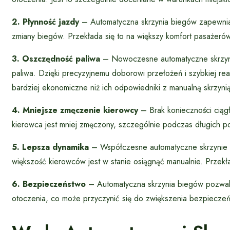
2. Płynność jazdy
– Automatyczna skrzynia biegów zapewnia p
zmiany biegów. Przekłada się to na większy komfort pasażer
3. Oszczędność paliwa
– Nowoczesne automatyczne skrzyni
paliwa. Dzięki precyzyjnemu doborowi przełożeń i szybkiej r
bardziej ekonomiczne niż ich odpowiedniki z manualną skrzyni
4. Mniejsze zmęczenie kierowcy
– Brak konieczności ciąg
kierowca jest mniej zmęczony, szczególnie podczas długich po
5. Lepsza dynamika
– Współczesne automatyczne skrzynie bi
większość kierowców jest w stanie osiągnąć manualnie. Przekład
6. Bezpieczeństwo
– Automatyczna skrzynia biegów pozwala
otoczenia, co może przyczynić się do zwiększenia bezpiecze