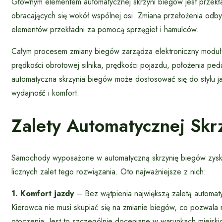
Głównym elementem automatycznej skrzyni biegów jest przekładn
obracających się wokół wspólnej osi. Zmiana przełożenia odb
elementów przekładni za pomocą sprzęgieł i hamulców.
Całym procesem zmiany biegów zarządza elektroniczny moduł s
prędkości obrotowej silnika, prędkości pojazdu, położenia pe
automatyczna skrzynia biegów może dostosować się do stylu 
wydajność i komfort.
Zalety Automatycznej Skr
Samochody wyposażone w automatyczną skrzynię biegów zysku
licznych zalet tego rozwiązania. Oto najważniejsze z nich:
1. Komfort jazdy
– Bez wątpienia największą zaletą automaty
Kierowca nie musi skupiać się na zmianie biegów, co pozwala
otoczenia. Jest to szczególnie doceniane w warunkach miejski