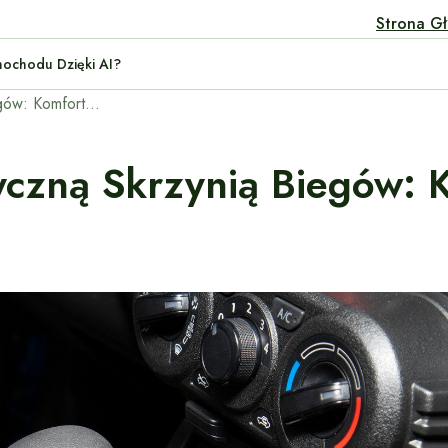
Strona G
ymanie Samochodu Dzięki AI?
Samochody z automatyczną skrzynią biegów: Komfort i wygoda jazdy.
czną Skrzynią Biegów: 