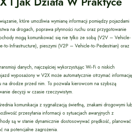
X I Jak Działa W Praktyce
wiązanie, które umożliwia wymianę informacji pomiędzy pojazdami
ństwa na drogach, poprawa płynności ruchu oraz przygotowanie
ochody mogą komunikować się nie tylko ze sobą (V2V – Vehicle-
le-to-Infrastructure), pieszymi (V2P – Vehicle-to-Pedestrian) oraz
smisji danych, najczęściej wykorzystując Wi-Fi o niskich
pojazd wyposażony w V2X może automatycznie otrzymać informację
ku na drodze przed nim. To pozwala kierowcom na szybszą
anie decyzji w czasie rzeczywistym.
rednia komunikacja z sygnalizacją świetlną, znakami drogowymi lu
żliwość przesyłania informacji o sytuacjach awaryjnych z
mochody są w stanie dynamicznie dostosowywać prędkość, planować
ać na potencjalne zagrożenia.