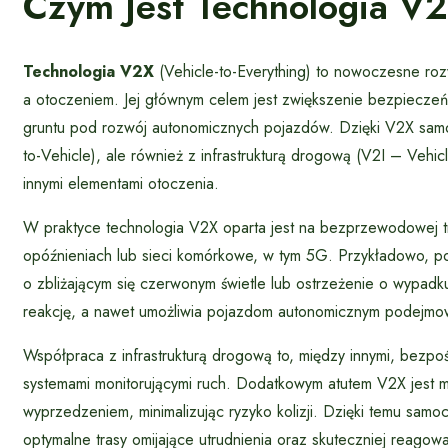
Czym Jest Technologia V2
Technologia V2X
(Vehicle-to-Everything) to nowoczesne roz
a otoczeniem. Jej głównym celem jest zwiększenie bezpiecze
gruntu pod rozwój autonomicznych pojazdów. Dzięki V2X sam
to-Vehicle), ale również z infrastrukturą drogową (V2I – Vehic
innymi elementami otoczenia.
W praktyce technologia V2X oparta jest na bezprzewodowej tran
opóźnieniach lub sieci komórkowe, w tym 5G. Przykładowo, 
o zbliżającym się czerwonym świetle lub ostrzeżenie o wypad
reakcję, a nawet umożliwia pojazdom autonomicznym podejmow
Współpraca z infrastrukturą drogową to, między innymi, bezpoś
systemami monitorującymi ruch. Dodatkowym atutem V2X jest mo
wyprzedzeniem, minimalizując ryzyko kolizji. Dzięki temu sa
optymalne trasy omijające utrudnienia oraz skuteczniej reagow