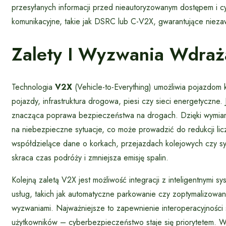
przesyłanych informacji przed nieautoryzowanym dostępem i cy
komunikacyjne, takie jak DSRC lub C-V2X, gwarantujące nieza
Zalety I Wyzwania Wdraż
Technologia
V2X
(Vehicle-to-Everything) umożliwia pojazdom k
pojazdy, infrastruktura drogowa, piesi czy sieci energetyczne
znacząca poprawa bezpieczeństwa na drogach. Dzięki wymiani
na niebezpieczne sytuacje, co może prowadzić do redukcji li
współdzielące dane o korkach, przejazdach kolejowych czy sygn
skraca czas podróży i zmniejsza emisję spalin.
Kolejną zaletą V2X jest możliwość integracji z inteligentnymi
usług, takich jak automatyczne parkowanie czy zoptymalizowane
wyzwaniami. Najważniejsze to zapewnienie interoperacyjnośc
użytkowników – cyberbezpieczeństwo staje się priorytetem. Wy