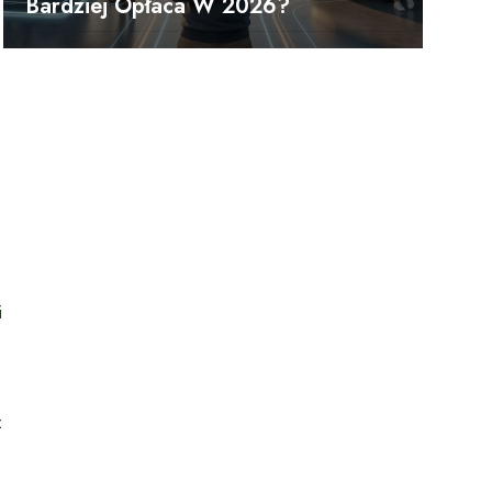
Bardziej Opłaca W 2026?
i
z