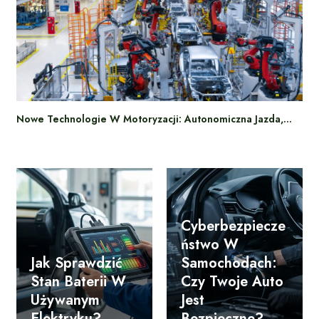
Nowe Technologie W Motoryzacji: Autonomiczna Jazda,…
Cyberbezpiecze
Ństwo W
Jak Sprawdzić
Samochodach:
Stan Baterii W
Czy Twoje Auto
Używanym
Jest
Elektryku?
Bezpieczne?