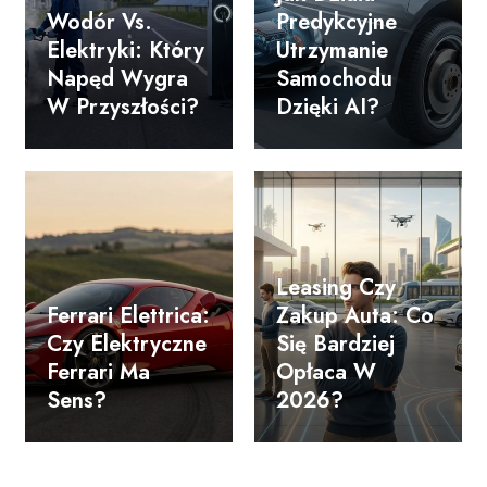
Wodór Vs.
Predykcyjne
Elektryki: Który
Utrzymanie
Napęd Wygra
Samochodu
W Przyszłości?
Dzięki AI?
Leasing Czy
Ferrari Elettrica:
Zakup Auta: Co
Czy Elektryczne
Się Bardziej
Ferrari Ma
Opłaca W
Sens?
2026?