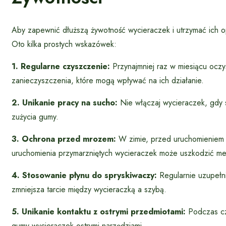
Aby zapewnić dłuższą żywotność wycieraczek i utrzymać ich o
Oto kilka prostych wskazówek:
1. Regularne czyszczenie:
Przynajmniej raz w miesiącu oczy
zanieczyszczenia, które mogą wpływać na ich działanie.
2. Unikanie pracy na sucho:
Nie włączaj wycieraczek, gdy 
zużycia gumy.
3. Ochrona przed mrozem:
W zimie, przed uruchomieniem w
uruchomienia przymarzniętych wycieraczek może uszkodzić m
4. Stosowanie płynu do spryskiwaczy:
Regularnie uzupełni
zmniejsza tarcie między wycieraczką a szybą.
5. Unikanie kontaktu z ostrymi przedmiotami:
Podczas czy
gumy wycieraczek ostrymi narzędziami.