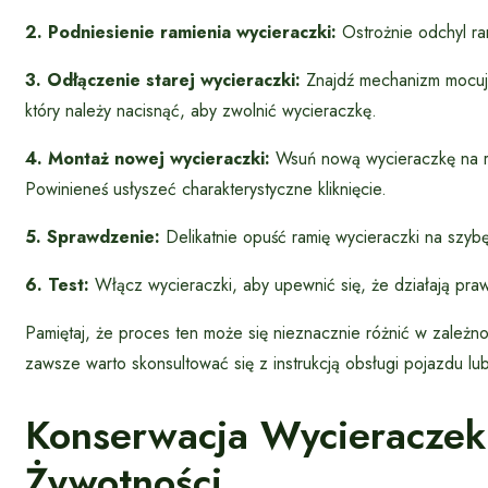
2. Podniesienie ramienia wycieraczki:
Ostrożnie odchyl ra
3. Odłączenie starej wycieraczki:
Znajdź mechanizm mocując
który należy nacisnąć, aby zwolnić wycieraczkę.
4. Montaż nowej wycieraczki:
Wsuń nową wycieraczkę na ra
Powinieneś usłyszeć charakterystyczne kliknięcie.
5. Sprawdzenie:
Delikatnie opuść ramię wycieraczki na szyb
6. Test:
Włącz wycieraczki, aby upewnić się, że działają praw
Pamiętaj, że proces ten może się nieznacznie różnić w zależn
zawsze warto skonsultować się z instrukcją obsługi pojazdu lub
Konserwacja Wycieraczek
Żywotności