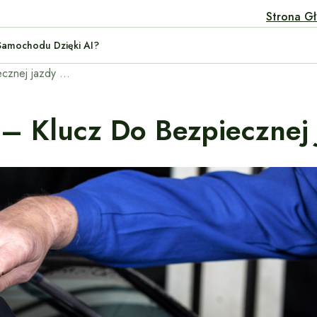
Strona G
ymanie Samochodu Dzięki AI?
Wymiana wycieraczek – klucz do bezpiecznej jazdy w deszczu.
– Klucz Do Bezpiecznej