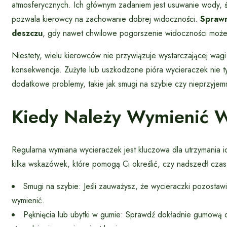
atmosferycznych. Ich głównym zadaniem jest usuwanie wody, śn
pozwala kierowcy na zachowanie dobrej widoczności.
Sprawn
deszczu
, gdy nawet chwilowe pogorszenie widoczności może
Niestety, wielu kierowców nie przywiązuje wystarczającej wa
konsekwencje. Zużyte lub uszkodzone pióra wycieraczek nie ty
dodatkowe problemy, takie jak smugi na szybie czy nieprzyjem
Kiedy Należy Wymienić W
Regularna wymiana wycieraczek jest kluczowa dla utrzymania ic
kilka wskazówek, które pomogą Ci określić, czy nadszedł cza
Smugi na szybie: Jeśli zauważysz, że wycieraczki pozostawi
wymienić.
Pęknięcia lub ubytki w gumie: Sprawdź dokładnie gumową czę