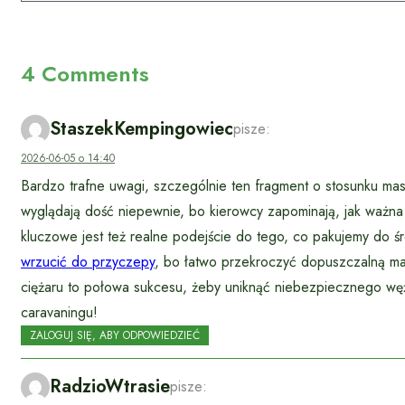
4 Comments
StaszekKempingowiec
pisze:
2026-06-05 o 14:40
Bardzo trafne uwagi, szczególnie ten fragment o stosunku mas
wyglądają dość niepewnie, bo kierowcy zapominają, jak ważna
kluczowe jest też realne podejście do tego, co pakujemy do 
wrzucić do przyczepy
, bo łatwo przekroczyć dopuszczalną m
ciężaru to połowa sukcesu, żeby uniknąć niebezpiecznego węży
caravaningu!
ZALOGUJ SIĘ, ABY ODPOWIEDZIEĆ
RadzioWtrasie
pisze: