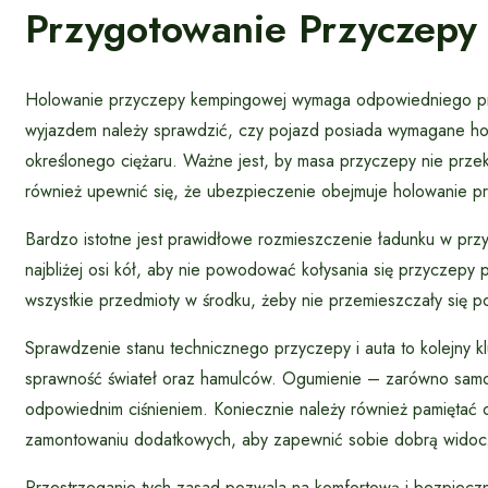
Przygotowanie Przyczepy 
Holowanie przyczepy kempingowej wymaga odpowiedniego prz
wyjazdem należy sprawdzić, czy pojazd posiada wymagane ho
określonego ciężaru. Ważne jest, by masa przyczepy nie prz
również upewnić się, że ubezpieczenie obejmuje holowanie 
Bardzo istotne jest prawidłowe rozmieszczenie ładunku w przy
najbliżej osi kół, aby nie powodować kołysania się przyczep
wszystkie przedmioty w środku, żeby nie przemieszczały się
Sprawdzenie stanu technicznego przyczepy i auta to kolejny 
sprawność świateł oraz hamulców. Ogumienie – zarówno samo
odpowiednim ciśnieniem. Koniecznie należy również pamiętać o 
zamontowaniu dodatkowych, aby zapewnić sobie dobrą widoc
Przestrzeganie tych zasad pozwala na komfortową i bezpiecz