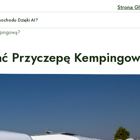
Strona G
ymanie Samochodu Dzięki AI?
mpingową?
wać Przyczepę Kempingo