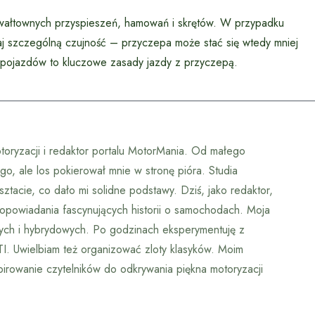
wałtownych przyspieszeń, hamowań i skrętów. W przypadku
j szczególną czujność – przyczepa może stać się wtedy mniej
h pojazdów to kluczowe zasady jazdy z przyczepą.
otoryzacji i redaktor portalu MotorMania. Od małego
o, ale los pokierował mnie w stronę pióra. Studia
ztacie, co dało mi solidne podstawy. Dziś, jako redaktor,
 opowiadania fascynujących historii o samochodach. Moja
nych i hybrydowych. Po godzinach eksperymentuję z
. Uwielbiam też organizować zloty klasyków. Moim
nspirowanie czytelników do odkrywania piękna motoryzacji