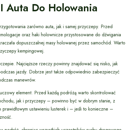
I Auta Do Holowania
ygotowania zarówno auta, jak i samej przyczepy. Przed
mologacje oraz haki holownicze przystosowane do dźwigania
ekraczała dopuszczalnej masy holowanej przez samochód. Warto
przyczepy kempingowej.
czepie. Najcięższe rzeczy powinny znajdować się nisko, jak
y podczas jazdy. Dobrze jest także odpowiednio zabezpieczyć
 podczas manewrów.
kluczowy element. Przed każdą podróżą warto skontrolować
chodu, jak i przyczepy – powinno być w dobrym stanie, z
prawidłowym ustawieniu lusterek i – jeśli to konieczne –
zność.
ną podróż, chroniąc wszystkich uczestników ruchu drogowego.