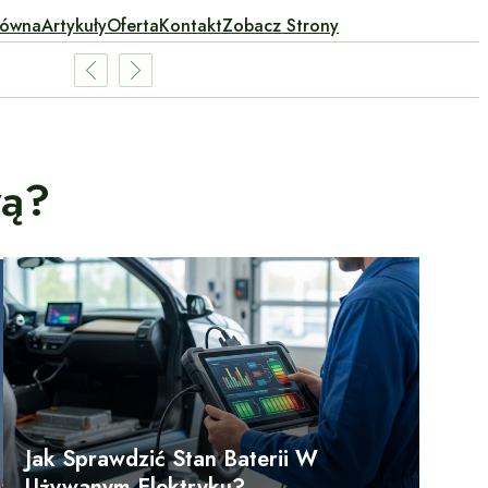
łówna
Artykuły
Oferta
Kontakt
Zobacz Strony
wą?
Jak Sprawdzić Stan Baterii W
Używanym Elektryku?