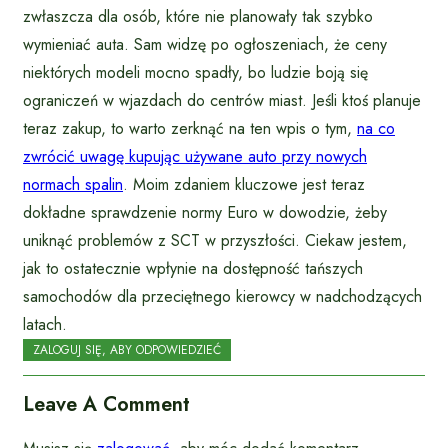
zwłaszcza dla osób, które nie planowały tak szybko
wymieniać auta. Sam widzę po ogłoszeniach, że ceny
niektórych modeli mocno spadły, bo ludzie boją się
ograniczeń w wjazdach do centrów miast. Jeśli ktoś planuje
teraz zakup, to warto zerknąć na ten wpis o tym,
na co
zwrócić uwagę kupując używane auto przy nowych
normach spalin
. Moim zdaniem kluczowe jest teraz
dokładne sprawdzenie normy Euro w dowodzie, żeby
uniknąć problemów z SCT w przyszłości. Ciekaw jestem,
jak to ostatecznie wpłynie na dostępność tańszych
samochodów dla przeciętnego kierowcy w nadchodzących
latach.
ZALOGUJ SIĘ, ABY ODPOWIEDZIEĆ
Leave A Comment