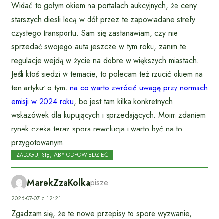
Widać to gołym okiem na portalach aukcyjnych, że ceny
starszych diesli lecą w dół przez te zapowiadane strefy
czystego transportu. Sam się zastanawiam, czy nie
sprzedać swojego auta jeszcze w tym roku, zanim te
regulacje wejdą w życie na dobre w większych miastach.
Jeśli ktoś siedzi w temacie, to polecam też rzucić okiem na
ten artykuł o tym,
na co warto zwrócić uwagę przy normach
emisji w 2024 roku
, bo jest tam kilka konkretnych
wskazówek dla kupujących i sprzedających. Moim zdaniem
rynek czeka teraz spora rewolucja i warto być na to
przygotowanym.
ZALOGUJ SIĘ, ABY ODPOWIEDZIEĆ
MarekZzaKolka
pisze:
2026-07-07 o 12:21
Zgadzam się, że te nowe przepisy to spore wyzwanie,