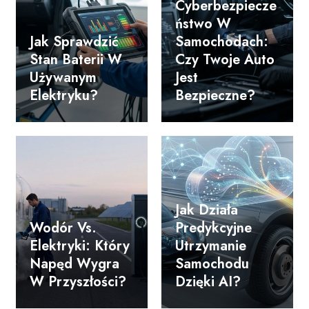
Cyberbezpiecze
Ństwo W
Jak Sprawdzić
Samochodach:
Stan Baterii W
Czy Twoje Auto
Używanym
Jest
Elektryku?
Bezpieczne?
Jak Działa
Wodór Vs.
Predykcyjne
Elektryki: Który
Utrzymanie
Napęd Wygra
Samochodu
W Przyszłości?
Dzięki AI?