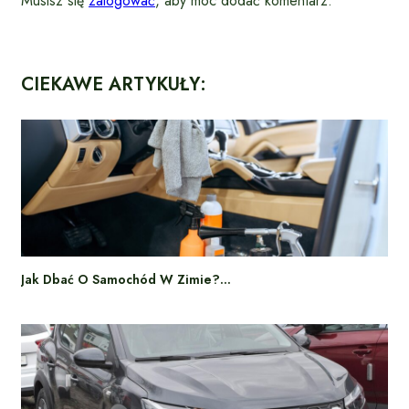
Musisz się
zalogować
, aby móc dodać komentarz.
CIEKAWE ARTYKUŁY:
Jak Dbać O Samochód W Zimie?…