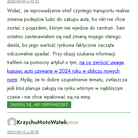
2026-06-05 o 10:32
Widać, że wprowadzenie stref czystego transportu realnie
zmienia podejście ludzi do zakupu auta, bo nikt nie chce
zostać z pojazdem, którym nie wjedzie do centrum. Sam
ostatnio zastanawiałem się nad zmianą mojego starego
diesla, bo jego wartość rynkowa faktycznie zaczęła
odczuwalnie spadać. Przy okazji szukania informacji
trafiłem na pomocny artykuł o tym,
na co zwrócić uwagę
kupując auto używane w 2024 roku w obliczu nowych
norm
. Myślę, że to dobre uzupełnienie tematu, zwłaszcza
jeśli ktoś planuje zakupy na rynku wtórnym w najbliższym
czasie i nie chce wpakować się na minę.
ZALOGUJ SIĘ, ABY ODPOWIEDZIEĆ
KrzychuMotoWatek
pisze:
2026-06-12 o 00:00