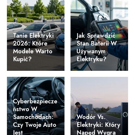
Tanie Elektryki
Jak Sprawdzić
2026: Które
Stan Baterii W
Modele Warto
Używanym
Kupić?
Elektryku?
Cyberbezpiecze
Ństwo W
Samochodach:
Wodór Vs.
Czy Twoje Auto
Elektryki: Który
Jest
Napęd Wygra