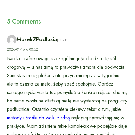
5 Comments
MarekZPodlasia
pisze:
2026-01-16 o 00:52
Bardzo trafne uwagi, szczególnie jeśli chodzi o tę sól
drogową – u nas zimą to prawdziwa zmora dla podwozia.
Sam staram się płukać auto przynajmniej raz w tygodniu,
ale to często za mało, żeby spać spokojnie. Oprócz
samego mycia warto też pomyśleć o konkretniejszej chemii,
bo same woski na dłuższą metę nie wystarczą na progi czy
podłużnice. Ostatnio czytałem ciekawy tekst o tym, jakie
metody i środki do walki z rdzą
najlepiej sprawdzają się w
praktyce. Moim zdaniem takie kompleksowe podejście daje
najlepsze efekty, zwłaszcza jeśli planujemy pojeździć