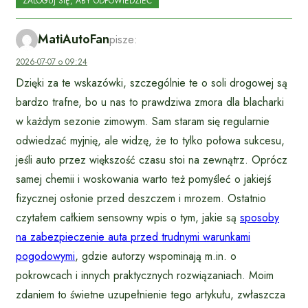
ZALOGUJ SIĘ, ABY ODPOWIEDZIEĆ
MatiAutoFan
pisze:
2026-07-07 o 09:24
Dzięki za te wskazówki, szczególnie te o soli drogowej są
bardzo trafne, bo u nas to prawdziwa zmora dla blacharki
w każdym sezonie zimowym. Sam staram się regularnie
odwiedzać myjnię, ale widzę, że to tylko połowa sukcesu,
jeśli auto przez większość czasu stoi na zewnątrz. Oprócz
samej chemii i woskowania warto też pomyśleć o jakiejś
fizycznej osłonie przed deszczem i mrozem. Ostatnio
czytałem całkiem sensowny wpis o tym, jakie są
sposoby
na zabezpieczenie auta przed trudnymi warunkami
pogodowymi
, gdzie autorzy wspominają m.in. o
pokrowcach i innych praktycznych rozwiązaniach. Moim
zdaniem to świetne uzupełnienie tego artykułu, zwłaszcza