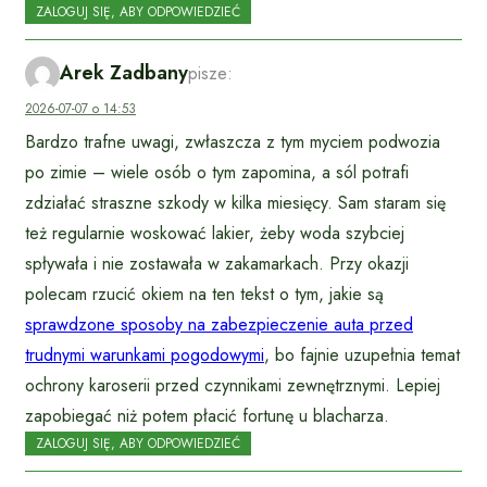
ZALOGUJ SIĘ, ABY ODPOWIEDZIEĆ
Arek Zadbany
pisze:
2026-07-07 o 14:53
Bardzo trafne uwagi, zwłaszcza z tym myciem podwozia
po zimie – wiele osób o tym zapomina, a sól potrafi
zdziałać straszne szkody w kilka miesięcy. Sam staram się
też regularnie woskować lakier, żeby woda szybciej
spływała i nie zostawała w zakamarkach. Przy okazji
polecam rzucić okiem na ten tekst o tym, jakie są
sprawdzone sposoby na zabezpieczenie auta przed
trudnymi warunkami pogodowymi
, bo fajnie uzupełnia temat
ochrony karoserii przed czynnikami zewnętrznymi. Lepiej
zapobiegać niż potem płacić fortunę u blacharza.
ZALOGUJ SIĘ, ABY ODPOWIEDZIEĆ