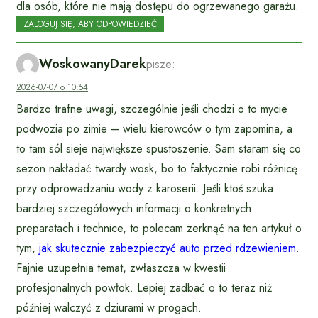
dla osób, które nie mają dostępu do ogrzewanego garażu.
ZALOGUJ SIĘ, ABY ODPOWIEDZIEĆ
WoskowanyDarek
pisze:
2026-07-07 o 10:54
Bardzo trafne uwagi, szczególnie jeśli chodzi o to mycie
podwozia po zimie – wielu kierowców o tym zapomina, a
to tam sól sieje największe spustoszenie. Sam staram się co
sezon nakładać twardy wosk, bo to faktycznie robi różnicę
przy odprowadzaniu wody z karoserii. Jeśli ktoś szuka
bardziej szczegółowych informacji o konkretnych
preparatach i technice, to polecam zerknąć na ten artykuł o
tym,
jak skutecznie zabezpieczyć auto przed rdzewieniem
.
Fajnie uzupełnia temat, zwłaszcza w kwestii
profesjonalnych powłok. Lepiej zadbać o to teraz niż
później walczyć z dziurami w progach.