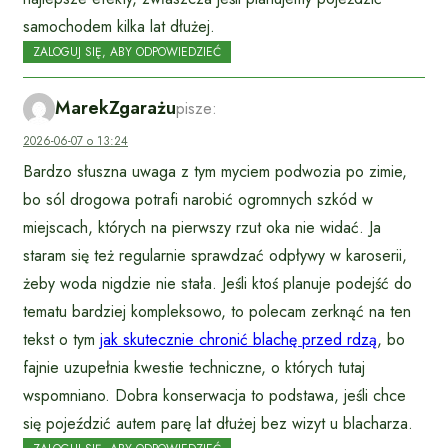
samochodem kilka lat dłużej.
ZALOGUJ SIĘ, ABY ODPOWIEDZIEĆ
MarekZgarażu
pisze:
2026-06-07 o 13:24
Bardzo słuszna uwaga z tym myciem podwozia po zimie,
bo sól drogowa potrafi narobić ogromnych szkód w
miejscach, których na pierwszy rzut oka nie widać. Ja
staram się też regularnie sprawdzać odpływy w karoserii,
żeby woda nigdzie nie stała. Jeśli ktoś planuje podejść do
tematu bardziej kompleksowo, to polecam zerknąć na ten
tekst o tym
jak skutecznie chronić blachę przed rdzą
, bo
fajnie uzupełnia kwestie techniczne, o których tutaj
wspomniano. Dobra konserwacja to podstawa, jeśli chce
się pojeździć autem parę lat dłużej bez wizyt u blacharza.