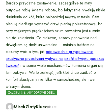
Bardzo przydatne zestawienie, szczególnie te maty
butylowe robią świetną robotę, bo faktycznie niwelują niskie
dudnienia od kół, które najbardziej męczą w trasie. Sam
planuję niedługo wyciszyć drzwi pianką poliuretanową, bo
przy większych prędkościach szum powietrza jest u mnie
nie do zniesienia. Co ciekawe, zasady panowania nad
dźwiękiem są dość uniwersalne – ostatnio trafiłem na
ciekawy wpis o tym, jak
odpowiednie przygotowanie
akustyczne przestrzeni wpływa na jakość dźwięku podczas
ćwiczeń
i w sumie wiele mechanizmów tłumienia drgań się
tam pokrywa. Warto zerknąć, jeśli ktoś chce zadbać o
komfort akustyczny nie tylko w samochodzie, ale i we
własnym domu.
ZALOGUJ SIĘ, ABY ODPOWIEDZIEĆ
MirekZlotyKlucz
pisze: