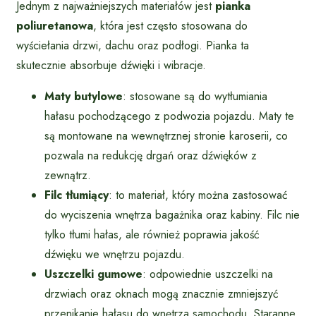
Jednym z najważniejszych materiałów jest
pianka
poliuretanowa
, która jest często stosowana do
wyściełania drzwi, dachu oraz podłogi. Pianka ta
skutecznie absorbuje dźwięki i wibracje.
Maty butylowe
: stosowane są do wytłumiania
hałasu pochodzącego z podwozia pojazdu. Maty te
są montowane na wewnętrznej stronie karoserii, co
pozwala na redukcję drgań oraz dźwięków z
zewnątrz.
Filc tłumiący
: to materiał, który można zastosować
do wyciszenia wnętrza bagażnika oraz kabiny. Filc nie
tylko tłumi hałas, ale również poprawia jakość
dźwięku we wnętrzu pojazdu.
Uszczelki gumowe
: odpowiednie uszczelki na
drzwiach oraz oknach mogą znacznie zmniejszyć
przenikanie hałasu do wnętrza samochodu. Staranne