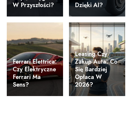
W Przyszłości?
Dzięki AI?
Leasing Czy
Ferrari Elettrica:
Zakup Auta: Co
Czy Elektryczne
Się Bardziej
Ferrari Ma
Opłaca W
Sens?
2026?