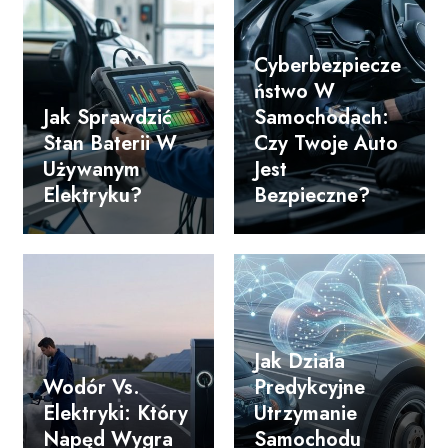
Cyberbezpiecze
Ństwo W
Jak Sprawdzić
Samochodach:
Stan Baterii W
Czy Twoje Auto
Używanym
Jest
Elektryku?
Bezpieczne?
Jak Działa
Wodór Vs.
Predykcyjne
Elektryki: Który
Utrzymanie
Napęd Wygra
Samochodu