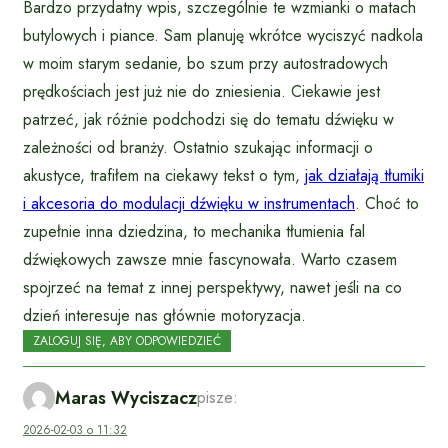
Bardzo przydatny wpis, szczególnie te wzmianki o matach
butylowych i piance. Sam planuję wkrótce wyciszyć nadkola
w moim starym sedanie, bo szum przy autostradowych
prędkościach jest już nie do zniesienia. Ciekawie jest
patrzeć, jak różnie podchodzi się do tematu dźwięku w
zależności od branży. Ostatnio szukając informacji o
akustyce, trafiłem na ciekawy tekst o tym,
jak działają tłumiki
i akcesoria do modulacji dźwięku w instrumentach
. Choć to
zupełnie inna dziedzina, to mechanika tłumienia fal
dźwiękowych zawsze mnie fascynowała. Warto czasem
spojrzeć na temat z innej perspektywy, nawet jeśli na co
dzień interesuje nas głównie motoryzacja.
ZALOGUJ SIĘ, ABY ODPOWIEDZIEĆ
Maras Wyciszacz
pisze:
2026-02-03 o 11:32