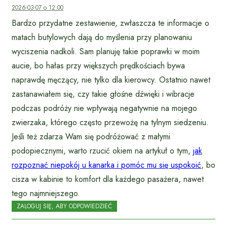
2026-03-07 o 12:00
Bardzo przydatne zestawienie, zwłaszcza te informacje o
matach butylowych dają do myślenia przy planowaniu
wyciszenia nadkoli. Sam planuję takie poprawki w moim
aucie, bo hałas przy większych prędkościach bywa
naprawdę męczący, nie tylko dla kierowcy. Ostatnio nawet
zastanawiałem się, czy takie głośne dźwięki i wibracje
podczas podróży nie wpływają negatywnie na mojego
zwierzaka, którego często przewożę na tylnym siedzeniu.
Jeśli też zdarza Wam się podróżować z małymi
podopiecznymi, warto rzucić okiem na artykuł o tym,
jak
rozpoznać niepokój u kanarka i pomóc mu się uspokoić
, bo
cisza w kabinie to komfort dla każdego pasażera, nawet
tego najmniejszego.
ZALOGUJ SIĘ, ABY ODPOWIEDZIEĆ