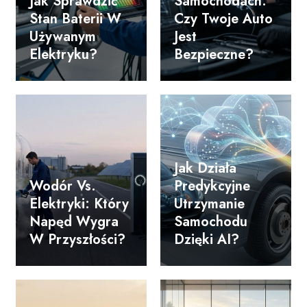
Jak Sprawdzić
Samochodach:
Stan Baterii W
Czy Twoje Auto
Używanym
Jest
Elektryku?
Bezpieczne?
Jak Działa
Wodór Vs.
Predykcyjne
Elektryki: Który
Utrzymanie
Napęd Wygra
Samochodu
W Przyszłości?
Dzięki AI?