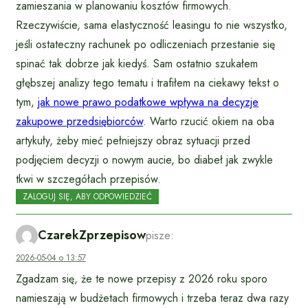
zamieszania w planowaniu kosztów firmowych.
Rzeczywiście, sama elastyczność leasingu to nie wszystko,
jeśli ostateczny rachunek po odliczeniach przestanie się
spinać tak dobrze jak kiedyś. Sam ostatnio szukałem
głębszej analizy tego tematu i trafiłem na ciekawy tekst o
tym,
jak nowe prawo podatkowe wpływa na decyzje
zakupowe przedsiębiorców
. Warto rzucić okiem na oba
artykuły, żeby mieć pełniejszy obraz sytuacji przed
podjęciem decyzji o nowym aucie, bo diabeł jak zwykle
tkwi w szczegółach przepisów.
ZALOGUJ SIĘ, ABY ODPOWIEDZIEĆ
CzarekZprzepisow
pisze:
2026-05-04 o 13:57
Zgadzam się, że te nowe przepisy z 2026 roku sporo
namieszają w budżetach firmowych i trzeba teraz dwa razy