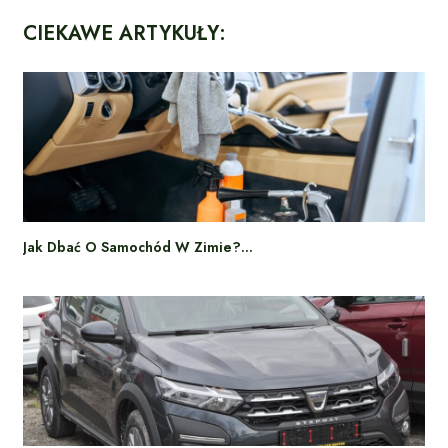
CIEKAWE ARTYKUŁY:
Jak Dbać O Samochód W Zimie?…