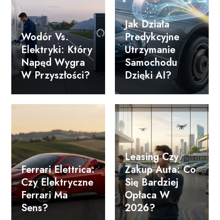
Jak Działa
Wodór Vs.
Predykcyjne
Elektryki: Który
Utrzymanie
Napęd Wygra
Samochodu
W Przyszłości?
Dzięki AI?
Leasing Czy
Ferrari Elettrica:
Zakup Auta: Co
Czy Elektryczne
Się Bardziej
Ferrari Ma
Opłaca W
Sens?
2026?