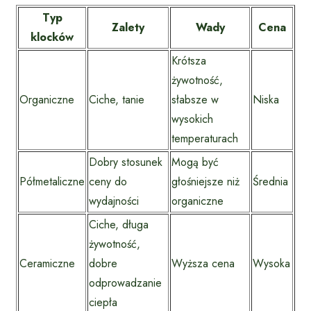
Typ
Zalety
Wady
Cena
klocków
Krótsza
żywotność,
Organiczne
Ciche, tanie
słabsze w
Niska
wysokich
temperaturach
Dobry stosunek
Mogą być
Półmetaliczne
ceny do
głośniejsze niż
Średnia
wydajności
organiczne
Ciche, długa
żywotność,
Ceramiczne
dobre
Wyższa cena
Wysoka
odprowadzanie
ciepła