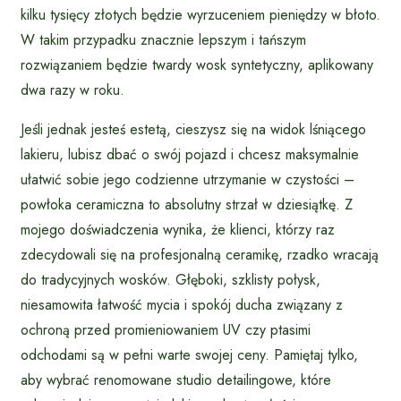
kilku tysięcy złotych będzie wyrzuceniem pieniędzy w błoto.
W takim przypadku znacznie lepszym i tańszym
rozwiązaniem będzie twardy wosk syntetyczny, aplikowany
dwa razy w roku.
Jeśli jednak jesteś estetą, cieszysz się na widok lśniącego
lakieru, lubisz dbać o swój pojazd i chcesz maksymalnie
ułatwić sobie jego codzienne utrzymanie w czystości –
powłoka ceramiczna to absolutny strzał w dziesiątkę. Z
mojego doświadczenia wynika, że klienci, którzy raz
zdecydowali się na profesjonalną ceramikę, rzadko wracają
do tradycyjnych wosków. Głęboki, szklisty połysk,
niesamowita łatwość mycia i spokój ducha związany z
ochroną przed promieniowaniem UV czy ptasimi
odchodami są w pełni warte swojej ceny. Pamiętaj tylko,
aby wybrać renomowane studio detailingowe, które