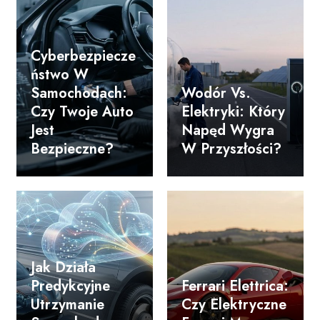
Cyberbezpiecze
Ństwo W
Samochodach:
Wodór Vs.
Czy Twoje Auto
Elektryki: Który
Jest
Napęd Wygra
Bezpieczne?
W Przyszłości?
Jak Działa
Predykcyjne
Ferrari Elettrica:
Utrzymanie
Czy Elektryczne