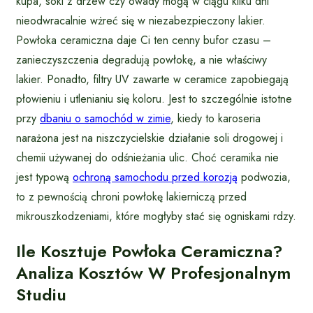
kupa, soki z drzew czy owady mogą w ciągu kilku dni
nieodwracalnie wżreć się w niezabezpieczony lakier.
Powłoka ceramiczna daje Ci ten cenny bufor czasu –
zanieczyszczenia degradują powłokę, a nie właściwy
lakier. Ponadto, filtry UV zawarte w ceramice zapobiegają
płowieniu i utlenianiu się koloru. Jest to szczególnie istotne
przy
dbaniu o samochód w zimie
, kiedy to karoseria
narażona jest na niszczycielskie działanie soli drogowej i
chemii używanej do odśnieżania ulic. Choć ceramika nie
jest typową
ochroną samochodu przed korozją
podwozia,
to z pewnością chroni powłokę lakierniczą przed
mikrouszkodzeniami, które mogłyby stać się ogniskami rdzy.
Ile Kosztuje Powłoka Ceramiczna?
Analiza Kosztów W Profesjonalnym
Studiu